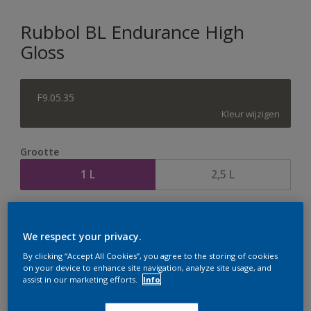
Rubbol BL Endurance High
Gloss
F9.05.35
Kleur wijzigen
Grootte
1 L
2,5 L
Aantal
Verfcalculator
We respect your privacy.
Bereken
By clicking “Accept All Cookies”, you agree to the storing of cookies
on your device to enhance site navigation, analyze site usage, and
assist in our marketing efforts.
Info
Op dit moment is het niet mogelijk dit product online
te bestellen. Houd de website in de gaten, we werken