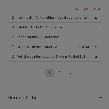
Download Adobe Reader
Technisch Informatieblad Rubbol BL Endurance HG (PDF)
Infoblad Rubbol BL Endurance
Leaflet Rubbol BL Endurance
Sikkens Exterior Laquers Waterbased - EPD of Milieuproductverklaring
Veiligheidsinformatieblad Sikkens Rubbol BL Endurance High Gloss N00 (MSDS)
1
2
Kleurcollectie