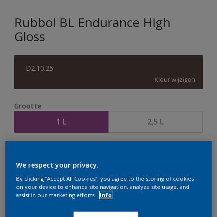
Rubbol BL Endurance High
Gloss
D2.10.25
Kleur wijzigen
Grootte
1 L
2,5 L
Aantal
Verfcalculator
We respect your privacy.
Bereken
By clicking “Accept All Cookies”, you agree to the storing of cookies
on your device to enhance site navigation, analyze site usage, and
assist in our marketing efforts.
Info
Op dit moment is het niet mogelijk dit product online
te bestellen. Houd de website in de gaten, we werken