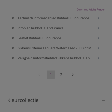
Download Adobe Reader
Technisch Informatieblad Rubbol BL Endurance HG (PDF)
Infoblad Rubbol BL Endurance
Leaflet Rubbol BL Endurance
Sikkens Exterior Laquers Waterbased - EPD of Milieuproductverklaring
Veiligheidsinformatieblad Sikkens Rubbol BL Endurance High Gloss N00 (MSDS)
1
2
Kleurcollectie