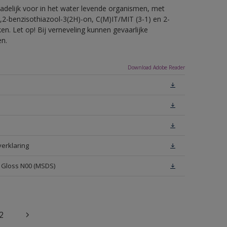
hadelijk voor in het water levende organismen, met
,2-benzisothiazool-3(2H)-on, C(M)IT/MIT (3-1) en 2-
en. Let op! Bij verneveling kunnen gevaarlijke
en.
Download Adobe Reader
verklaring
h Gloss N00 (MSDS)
2