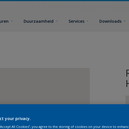
euren
Duurzaamheid
Services
Downloads
ct your privacy.
G
 “Accept All Cookies”, you agree to the storing of cookies on your device to enhanc