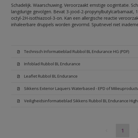
Schadelijk. Waarschuwing. Veroorzaakt ernstige oogirritatie. Sc
langdurige gevolgen. Bevat 3-jood-2-propynylbutylcarbamaat, 1
octyl-2H-isothiazool-3-on. Kan een allergische reactie veroorzak
inhaleerbare druppels worden gevormd. Spuitnevel niet inadem
Technisch Informatieblad Rubbol BL Endurance HG (PDF)
Infoblad Rubbol BL Endurance
Leaflet Rubbol BL Endurance
Sikkens Exterior Laquers Waterbased - EPD of Milieuproduct
Veiligheidsinformatieblad Sikkens Rubbol BL Endurance Hig
1