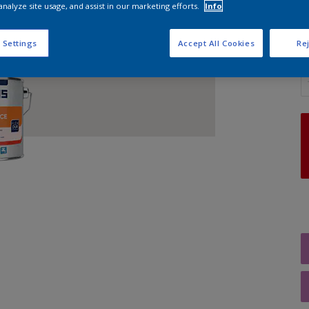
analyze site usage, and assist in our marketing efforts.
Info
 Settings
Accept All Cookies
Rej
A