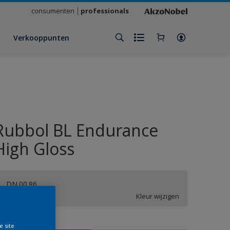
consumenten
professionals
Verkooppunten
Rubbol BL Endurance
High Gloss
DN.00.86
Kleur wijzigen
rootte
e site