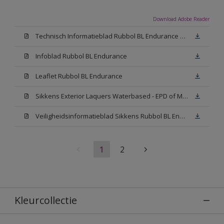
Download Adobe Reader
Technisch Informatieblad Rubbol BL Endurance HG (PDF)
Infoblad Rubbol BL Endurance
Leaflet Rubbol BL Endurance
Sikkens Exterior Laquers Waterbased - EPD of Milieuproductverklaring
Veiligheidsinformatieblad Sikkens Rubbol BL Endurance High Gloss N00 (MSDS)
1
2
Kleurcollectie