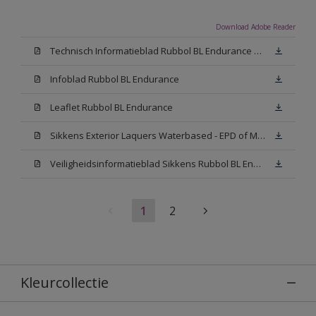
Download Adobe Reader
Technisch Informatieblad Rubbol BL Endurance HG (PDF)
Infoblad Rubbol BL Endurance
Leaflet Rubbol BL Endurance
Sikkens Exterior Laquers Waterbased - EPD of Milieuproductverklaring
Veiligheidsinformatieblad Sikkens Rubbol BL Endurance High Gloss N00 (MSDS)
1
2
Kleurcollectie