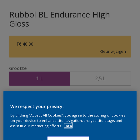
Rubbol BL Endurance High
Gloss
F6.40.80
Kleur wijzigen
Grootte
1 L
2,5 L
Aantal
Verfcalculator
We respect your privacy.
Bereken
By clicking “Accept All Cookies”, you agree to the storing of cookies
on your device to enhance site navigation, analyze site usage, and
assist in our marketing efforts.
Info
Op dit moment is het niet mogelijk dit product online
te bestellen. Houd de website in de gaten, we werken