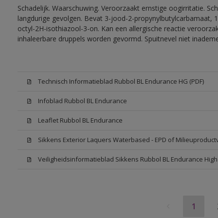
Schadelijk. Waarschuwing. Veroorzaakt ernstige oogirritatie. Sc
langdurige gevolgen. Bevat 3-jood-2-propynylbutylcarbamaat, 1
octyl-2H-isothiazool-3-on. Kan een allergische reactie veroorzak
inhaleerbare druppels worden gevormd. Spuitnevel niet inadem
Technisch Informatieblad Rubbol BL Endurance HG (PDF)
Infoblad Rubbol BL Endurance
Leaflet Rubbol BL Endurance
Sikkens Exterior Laquers Waterbased - EPD of Milieuproduct
Veiligheidsinformatieblad Sikkens Rubbol BL Endurance Hig
1