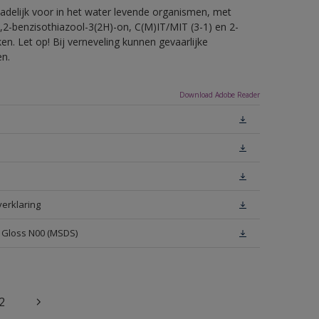
hadelijk voor in het water levende organismen, met
,2-benzisothiazool-3(2H)-on, C(M)IT/MIT (3-1) en 2-
en. Let op! Bij verneveling kunnen gevaarlijke
en.
Download Adobe Reader
verklaring
h Gloss N00 (MSDS)
2