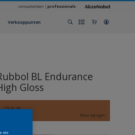
consumenten
professionals
Verkooppunten
Rubbol BL Endurance
High Gloss
D9.41.49
Kleur wijzigen
rootte
e site