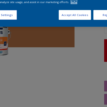
analyze site usage, and assist in our marketing efforts.
Info
 Settings
Accept All Cookies
Rej
A