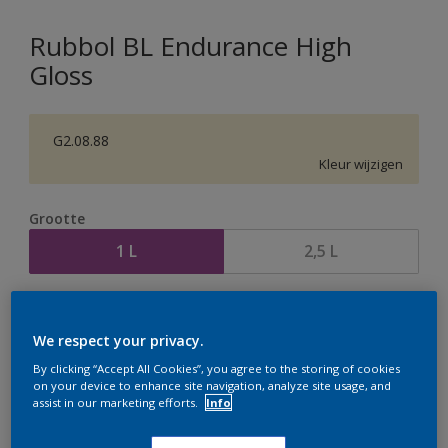
Rubbol BL Endurance High
Gloss
G2.08.88
Kleur wijzigen
Grootte
1 L
2,5 L
Aantal
Verfcalculator
We respect your privacy.
Bereken
By clicking “Accept All Cookies”, you agree to the storing of cookies
on your device to enhance site navigation, analyze site usage, and
assist in our marketing efforts.
Info
Op dit moment is het niet mogelijk dit product online
te bestellen. Houd de website in de gaten, we werken