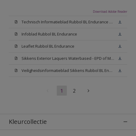
Download Adobe Reader
Technisch Informatieblad Rubbol BL Endurance HG (PDF)
Infoblad Rubbol BL Endurance
Leaflet Rubbol BL Endurance
Sikkens Exterior Laquers Waterbased - EPD of Milieuproductverklaring
Veiligheidsinformatieblad Sikkens Rubbol BL Endurance High Gloss N00 (MSDS)
1
2
Kleurcollectie