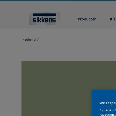
Producten
Kl
Rubbol AZ
We respe
By clicking
navigation, 