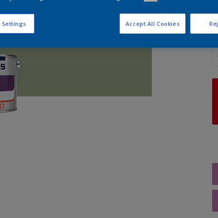
 Settings
Accept All Cookies
Rej
A