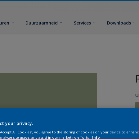
euren
Duurzaamheid
Services
Downloads
U
ct your privacy.
 “Accept All Cookies”, you agree to the storing of cookies on your device to enhanc
G
analyze site usage, and assist in our marketing efforts.
Info