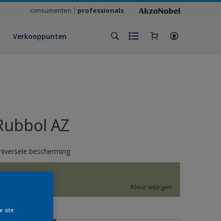
consumenten
professionals
Verkooppunten
Rubbol AZ
niversele bescherming
J3.14.63
Kleur wijzigen
e site
rootte