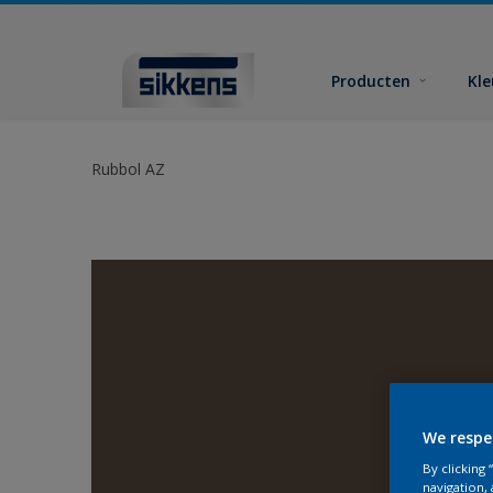
Producten
Kl
Rubbol AZ
We respe
By clicking
navigation, 