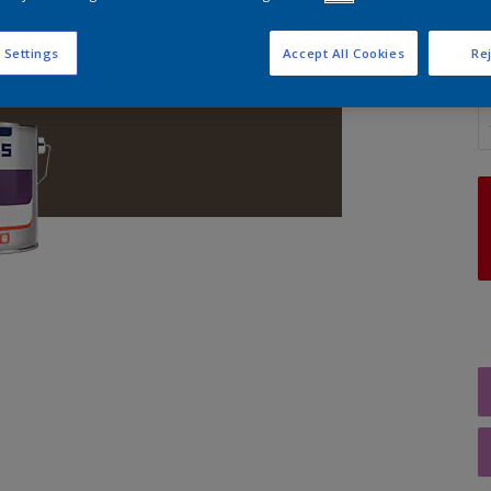
 Settings
Accept All Cookies
Rej
A