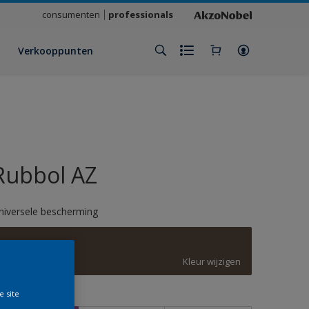
consumenten
professionals
Verkooppunten
Rubbol AZ
niversele bescherming
D6.13.24
Kleur wijzigen
e site
rootte