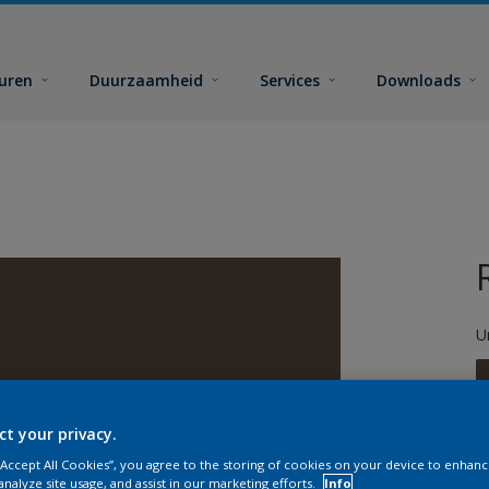
euren
Duurzaamheid
Services
Downloads
U
ct your privacy.
 “Accept All Cookies”, you agree to the storing of cookies on your device to enhanc
G
analyze site usage, and assist in our marketing efforts.
Info