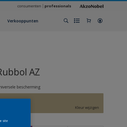
consumenten
professionals
Verkooppunten
Rubbol AZ
niversele bescherming
Wild Wonder
Kleur wijzigen
e site
rootte