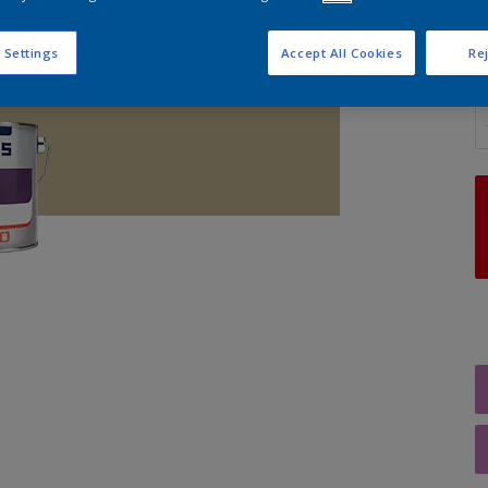
 Settings
Accept All Cookies
Rej
A