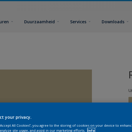
euren
Duurzaamheid
Services
Downloads
U
ct your privacy.
 “Accept All Cookies”, you agree to the storing of cookies on your device to enhanc
G
analyze site usage, and assist in our marketing efforts.
Info