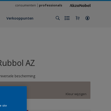
consumenten
professionals
Verkooppunten
Rubbol AZ
niversele bescherming
C8.04.67
Kleur wijzigen
e site
rootte