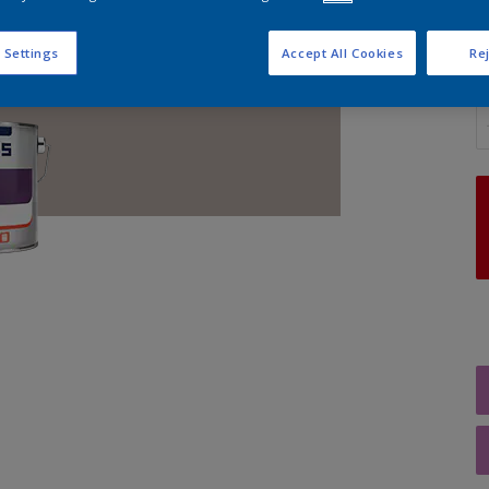
 Settings
Accept All Cookies
Rej
A