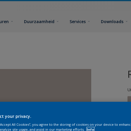
euren
Duurzaamheid
Services
Downloads
U
ct your privacy.
 “Accept All Cookies”, you agree to the storing of cookies on your device to enhanc
G
analyze site usage, and assist in our marketing efforts.
Info