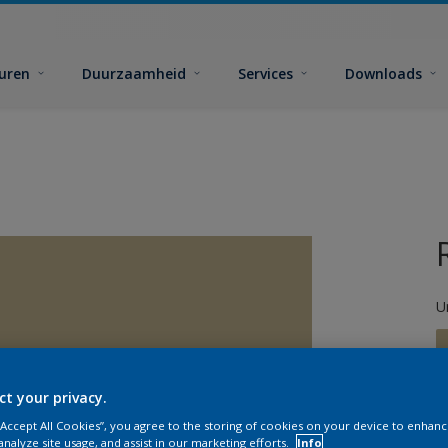
euren
Duurzaamheid
Services
Downloads
U
ct your privacy.
 “Accept All Cookies”, you agree to the storing of cookies on your device to enhanc
G
analyze site usage, and assist in our marketing efforts.
Info