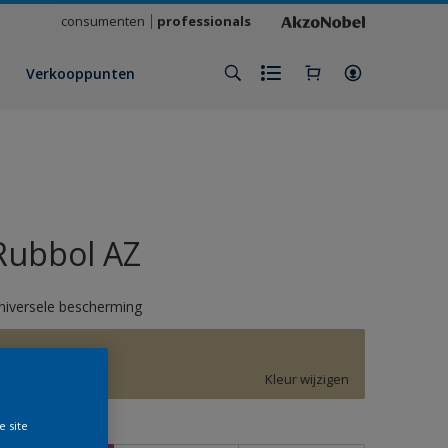
consumenten
professionals
Verkooppunten
Rubbol AZ
niversele bescherming
G0.16.68
Kleur wijzigen
e site
rootte