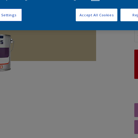
 Settings
Accept All Cookies
Rej
A