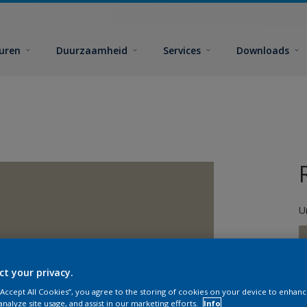
euren
Duurzaamheid
Services
Downloads
U
ct your privacy.
 “Accept All Cookies”, you agree to the storing of cookies on your device to enhanc
G
analyze site usage, and assist in our marketing efforts.
Info