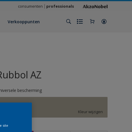
consumenten
professionals
Verkooppunten
Rubbol AZ
niversele bescherming
7032
Kleur wijzigen
e site
rootte