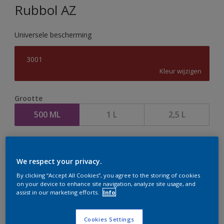
Rubbol AZ
Universele bescherming
3001
Kleur wijzigen
Grootte
500 ML
1 L
2,5 L
Aantal
Verfcalculator
We respect your privacy.
Bereken
By clicking “Accept All Cookies”, you agree to the storing of cookies
on your device to enhance site navigation, analyze site usage, and
assist in our marketing efforts.
Info
Op dit moment is het niet mogelijk dit product online
te bestellen. Houd de website in de gaten, we werken
Cookies Settings
er hard aan om de voorraad aan te vullen.