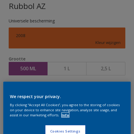
Rubbol AZ
Universele bescherming
2008
Kleur wijzigen
Grootte
500 ML
1 L
2,5 L
Aantal
Verfcalculator
We respect your privacy.
Bereken
By clicking “Accept All Cookies”, you agree to the storing of cookies
on your device to enhance site navigation, analyze site usage, and
assist in our marketing efforts.
Info
Op dit moment is het niet mogelijk dit product online
te bestellen. Houd de website in de gaten, we werken
Cookies Settings
er hard aan om de voorraad aan te vullen.