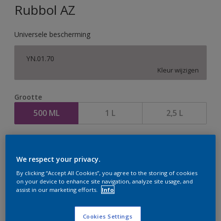
Rubbol AZ
Universele bescherming
YN.01.70
Kleur wijzigen
Grootte
500 ML
1 L
2,5 L
Aantal
Verfcalculator
We respect your privacy.
Bereken
By clicking “Accept All Cookies”, you agree to the storing of cookies
on your device to enhance site navigation, analyze site usage, and
assist in our marketing efforts.
Info
Op dit moment is het niet mogelijk dit product online
te bestellen. Houd de website in de gaten, we werken
Cookies Settings
er hard aan om de voorraad aan te vullen.