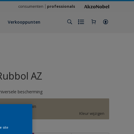
consumenten
professionals
Verkooppunten
Rubbol AZ
niversele bescherming
RIJKS zacht bruin
Kleur wijzigen
e site
rootte