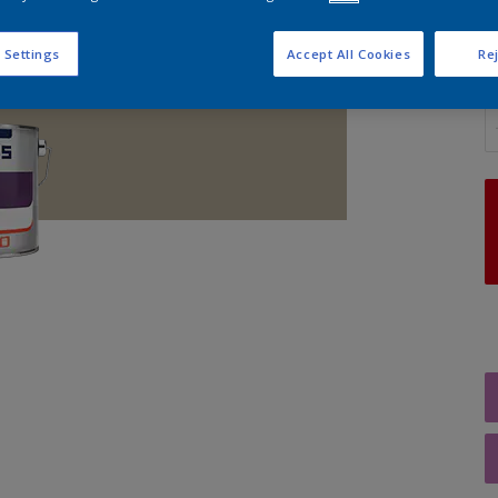
 Settings
Accept All Cookies
Rej
A