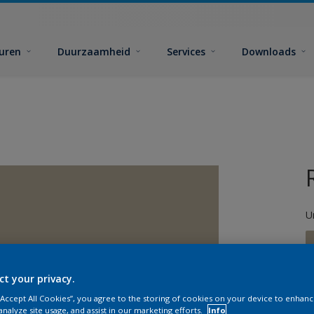
euren
Duurzaamheid
Services
Downloads
U
ct your privacy.
 “Accept All Cookies”, you agree to the storing of cookies on your device to enhanc
G
analyze site usage, and assist in our marketing efforts.
Info