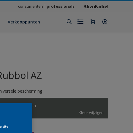
consumenten
professionals
Verkooppunten
Rubbol AZ
niversele bescherming
RIJKS puur groen
Kleur wijzigen
e site
rootte