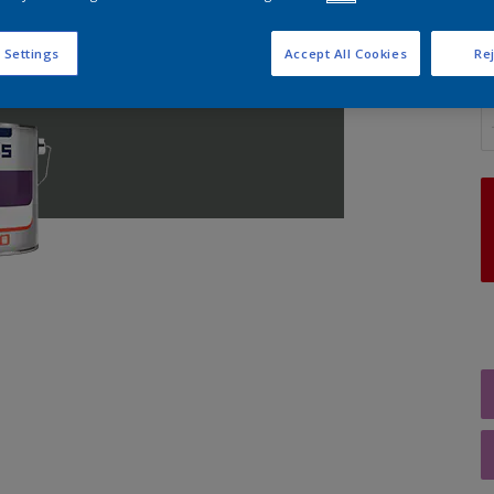
 Settings
Accept All Cookies
Rej
A