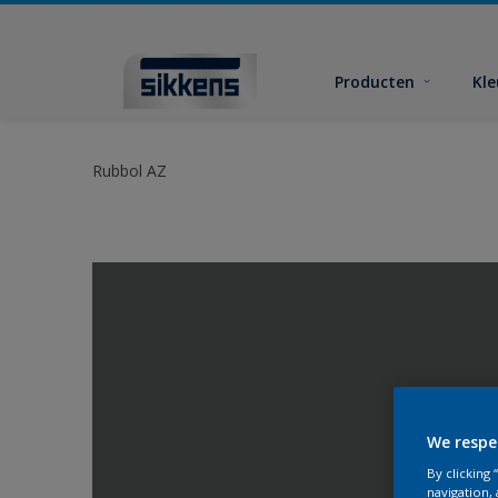
Producten
Kl
Rubbol AZ
We respe
By clicking
navigation, 