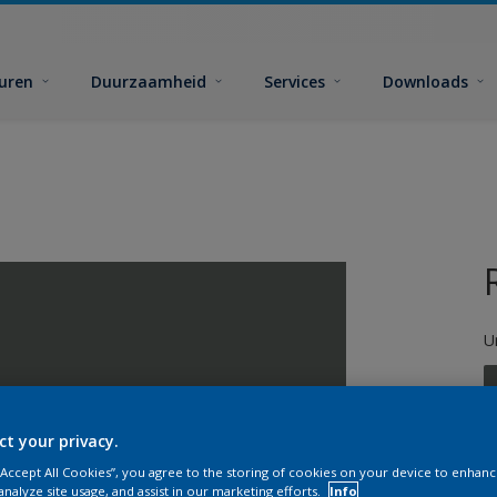
euren
Duurzaamheid
Services
Downloads
U
ct your privacy.
 “Accept All Cookies”, you agree to the storing of cookies on your device to enhanc
G
analyze site usage, and assist in our marketing efforts.
Info