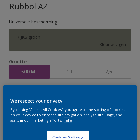
Rubbol AZ
Universele bescherming
RIJKS groen
Kleur wijzigen
Grootte
500 ML
1 L
2,5 L
Aantal
Verfcalculator
We respect your privacy.
Bereken
By clicking “Accept All Cookies”, you agree to the storing of cookies
on your device to enhance site navigation, analyze site usage, and
assist in our marketing efforts.
Info
Op dit moment is het niet mogelijk dit product online
te bestellen. Houd de website in de gaten, we werken
Cookies Settings
er hard aan om de voorraad aan te vullen.