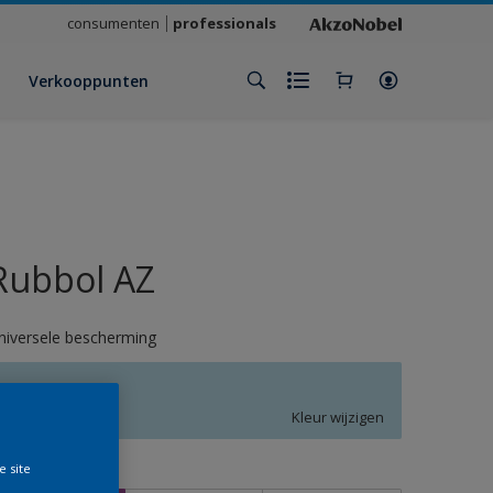
consumenten
professionals
Verkooppunten
Rubbol AZ
niversele bescherming
R5.12.80
Kleur wijzigen
e site
rootte