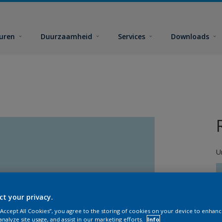
euren
Duurzaamheid
Services
Downloads
U
ct your privacy.
 “Accept All Cookies”, you agree to the storing of cookies on your device to enhanc
G
analyze site usage, and assist in our marketing efforts.
Info