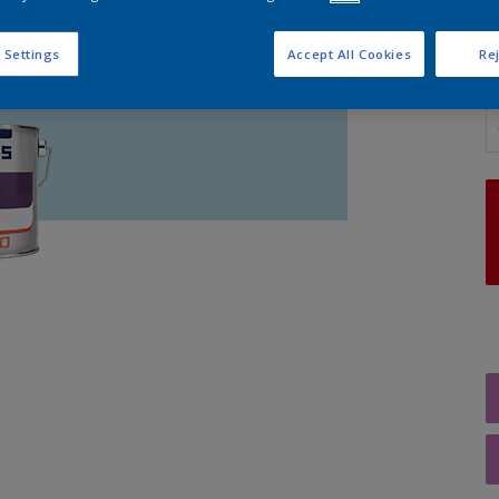
 Settings
Accept All Cookies
Rej
A