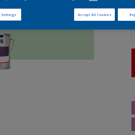
 Settings
Accept All Cookies
Rej
A