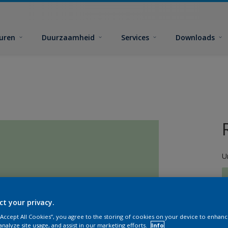
euren
Duurzaamheid
Services
Downloads
U
ct your privacy.
 “Accept All Cookies”, you agree to the storing of cookies on your device to enhanc
G
analyze site usage, and assist in our marketing efforts.
Info