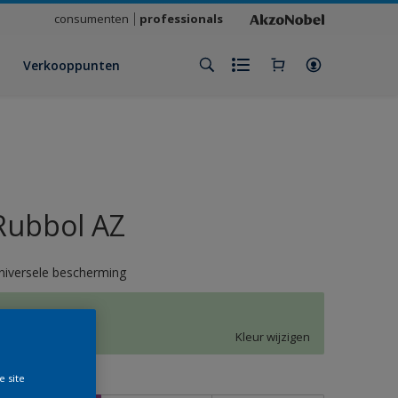
consumenten
professionals
Verkooppunten
Rubbol AZ
niversele bescherming
K6.12.82
Kleur wijzigen
e site
rootte