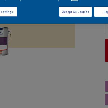
 Settings
Accept All Cookies
Rej
A