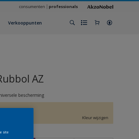
consumenten
professionals
Verkooppunten
Rubbol AZ
niversele bescherming
F9.12.87
Kleur wijzigen
e site
rootte