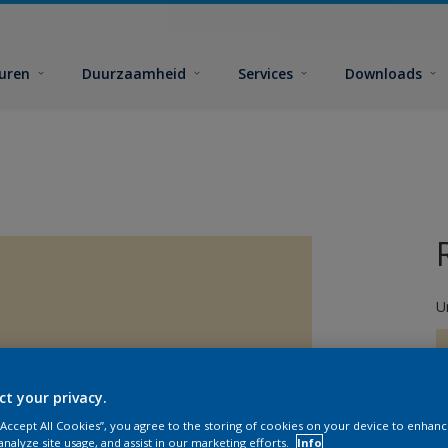
euren
Duurzaamheid
Services
Downloads
U
ct your privacy.
 “Accept All Cookies”, you agree to the storing of cookies on your device to enhanc
G
analyze site usage, and assist in our marketing efforts.
Info