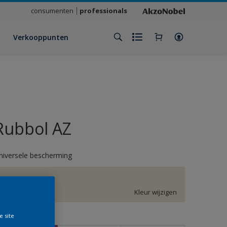
consumenten
professionals
Verkooppunten
Rubbol AZ
niversele bescherming
F6.05.86
Kleur wijzigen
e site
rootte