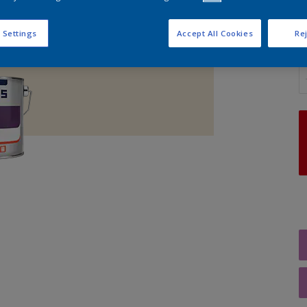
 Settings
Accept All Cookies
Rej
A