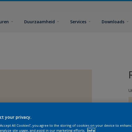
euren
Duurzaamheid
Services
Downloads
U
ct your privacy.
 “Accept All Cookies”, you agree to the storing of cookies on your device to enhanc
G
analyze site usage, and assist in our marketing efforts.
Info