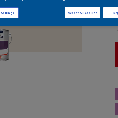
 Settings
Accept All Cookies
Rej
A