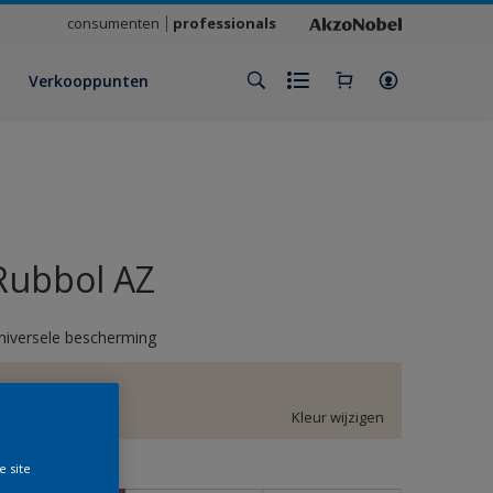
consumenten
professionals
Verkooppunten
Rubbol AZ
niversele bescherming
F3.04.86
Kleur wijzigen
e site
rootte