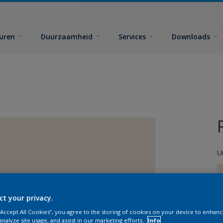
euren
Duurzaamheid
Services
Downloads
U
ct your privacy.
 “Accept All Cookies”, you agree to the storing of cookies on your device to enhanc
G
analyze site usage, and assist in our marketing efforts.
Info