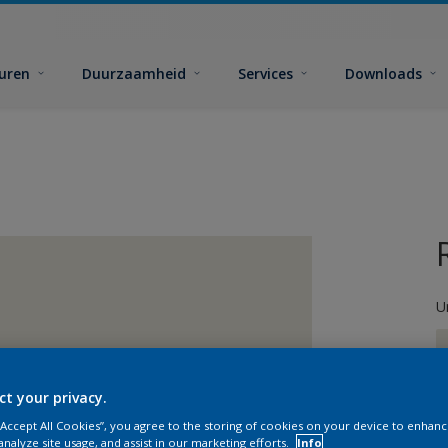
euren
Duurzaamheid
Services
Downloads
U
ct your privacy.
 “Accept All Cookies”, you agree to the storing of cookies on your device to enhanc
G
analyze site usage, and assist in our marketing efforts.
Info