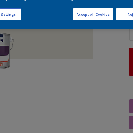
 Settings
Accept All Cookies
Rej
A