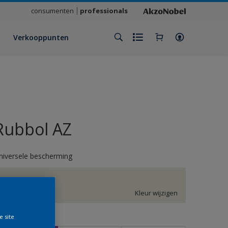
consumenten
professionals
Verkooppunten
Rubbol AZ
niversele bescherming
G7.03.86
Kleur wijzigen
e site
rootte