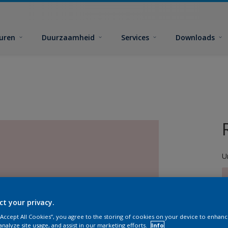
euren
Duurzaamheid
Services
Downloads
U
ct your privacy.
 “Accept All Cookies”, you agree to the storing of cookies on your device to enhanc
G
analyze site usage, and assist in our marketing efforts.
Info