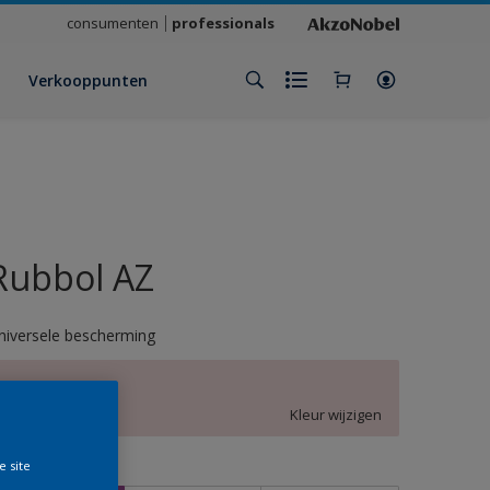
consumenten
professionals
Verkooppunten
Rubbol AZ
niversele bescherming
A6.04.83
Kleur wijzigen
e site
rootte