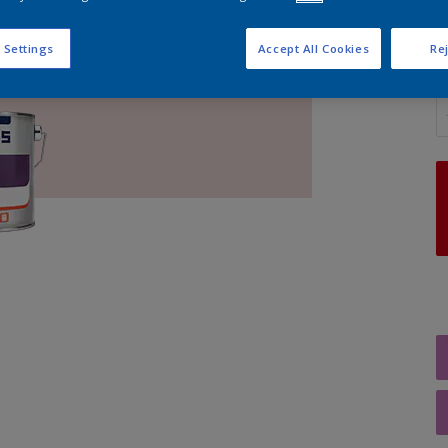
 Settings
Accept All Cookies
Rej
A