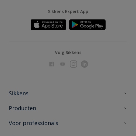
Sikkens Expert App
Volg Sikkens
Sikkens
Over Sikkens
Producten
AkzoNobel
Producten voor binnen
Voor professionals
Duurzaamheid
Producten voor buiten
Veelgestelde vragen
Advies & service