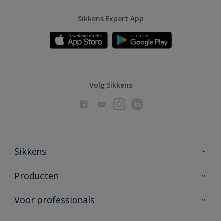
Sikkens Expert App
Volg Sikkens
Sikkens
Over Sikkens
Producten
AkzoNobel
Producten voor binnen
Voor professionals
Duurzaamheid
Producten voor buiten
Veelgestelde vragen
Advies & service