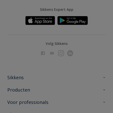
Sikkens Expert App
Volg Sikkens
Sikkens
Over Sikkens
Producten
AkzoNobel
Producten voor binnen
Voor professionals
Duurzaamheid
Producten voor buiten
Veelgestelde vragen
Advies & service