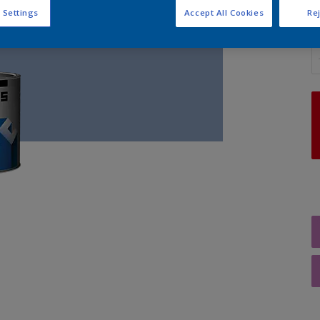
 Settings
Accept All Cookies
Rej
A