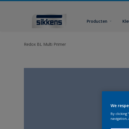
Producten
Kl
Redox BL Multi Primer
We respe
By clicking
navigation, 