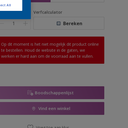
ect All
antal
Verfcalculator
Bereken
Op dit moment is het niet mogelijk dit product online
te bestellen. Houd de website in de gaten, we
werken er hard aan om de voorraad aan te vullen.
Boodschappenlijst
Vind een winkel
Voeg toe aan klus