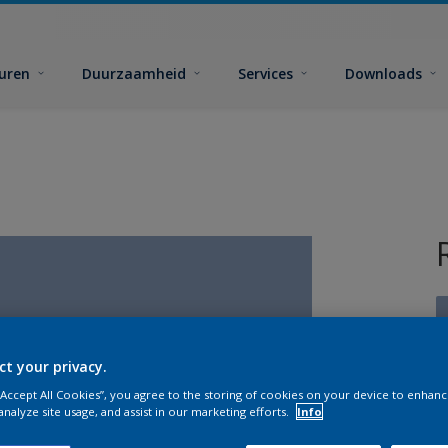
euren
Duurzaamheid
Services
Downloads
ct your privacy.
 “Accept All Cookies”, you agree to the storing of cookies on your device to enhanc
G
analyze site usage, and assist in our marketing efforts.
Info