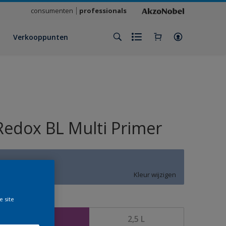
consumenten
professionals
Verkooppunten
Redox BL Multi Primer
T9.17.61
Kleur wijzigen
e site
rootte
1 L
2,5 L