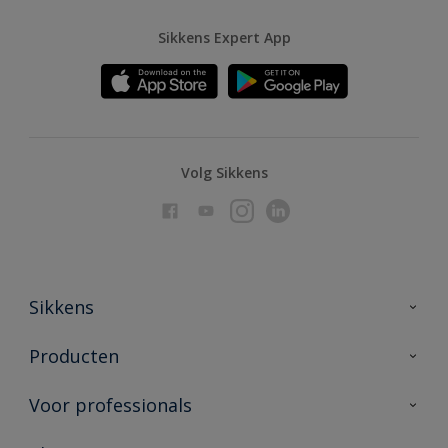
Sikkens Expert App
Volg Sikkens
Sikkens
Over Sikkens
Producten
AkzoNobel
Producten voor binnen
Voor professionals
Duurzaamheid
Producten voor buiten
Veelgestelde vragen
Advies & service