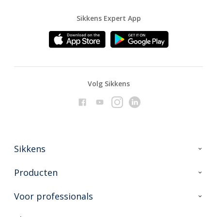
Sikkens Expert App
Volg Sikkens
Sikkens
Over Sikkens
Producten
AkzoNobel
Producten voor binnen
Voor professionals
Duurzaamheid
Producten voor buiten
Veelgestelde vragen
Advies & service