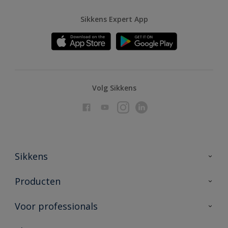
Sikkens Expert App
Volg Sikkens
Sikkens
Over Sikkens
Producten
AkzoNobel
Producten voor binnen
Voor professionals
Duurzaamheid
Producten voor buiten
Veelgestelde vragen
Advies & service