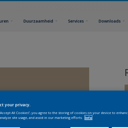
euren
Duurzaamheid
Services
Downloads
ct your privacy.
 “Accept All Cookies”, you agree to the storing of cookies on your device to enhanc
G
analyze site usage, and assist in our marketing efforts.
Info