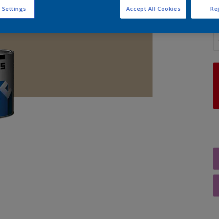
 Settings
Accept All Cookies
Rej
A