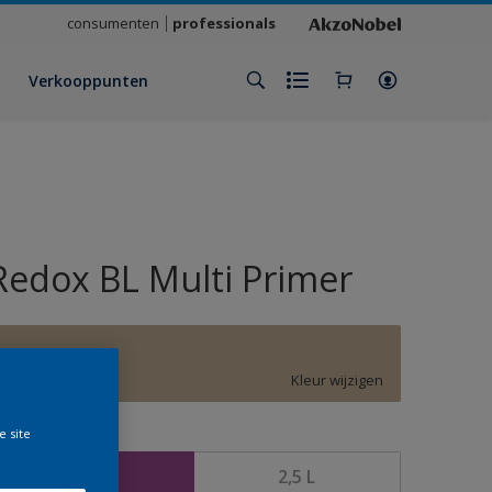
consumenten
professionals
Verkooppunten
Redox BL Multi Primer
F3.12.67
Kleur wijzigen
e site
rootte
1 L
2,5 L