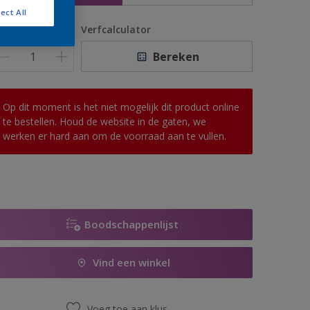
ect All
antal
Verfcalculator
Bereken
Op dit moment is het niet mogelijk dit product online
te bestellen. Houd de website in de gaten, we
werken er hard aan om de voorraad aan te vullen.
Boodschappenlijst
Vind een winkel
Voeg toe aan klus