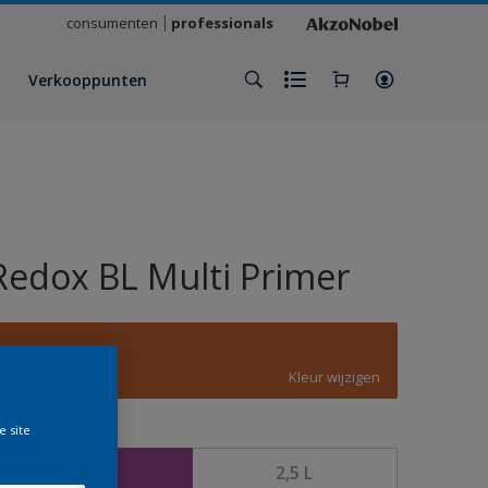
consumenten
professionals
Verkooppunten
Redox BL Multi Primer
D6.57.45
Kleur wijzigen
e site
rootte
1 L
2,5 L