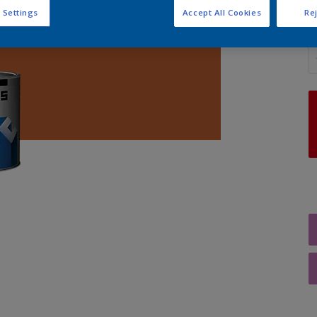
 Settings
Accept All Cookies
Rej
A