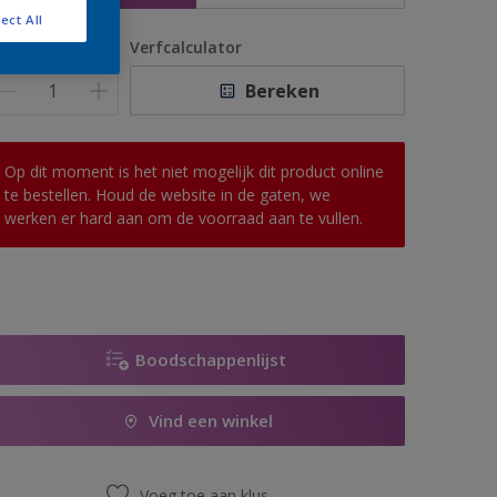
ect All
antal
Verfcalculator
Bereken
Op dit moment is het niet mogelijk dit product online
te bestellen. Houd de website in de gaten, we
werken er hard aan om de voorraad aan te vullen.
Boodschappenlijst
Vind een winkel
Voeg toe aan klus