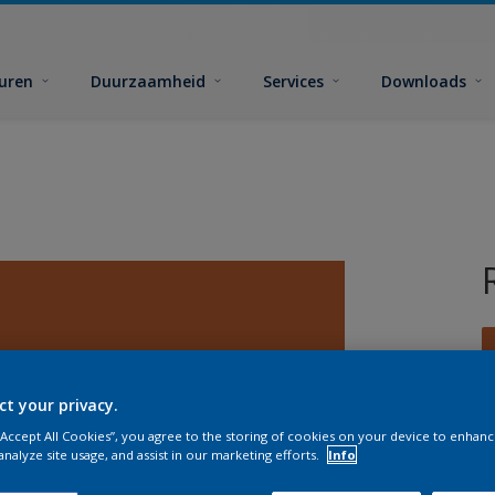
euren
Duurzaamheid
Services
Downloads
ct your privacy.
 “Accept All Cookies”, you agree to the storing of cookies on your device to enhanc
G
analyze site usage, and assist in our marketing efforts.
Info