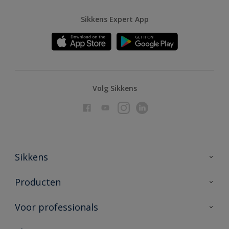
Sikkens Expert App
Volg Sikkens
Sikkens
Over Sikkens
Producten
AkzoNobel
Producten voor binnen
Voor professionals
Duurzaamheid
Producten voor buiten
Veelgestelde vragen
Advies & service