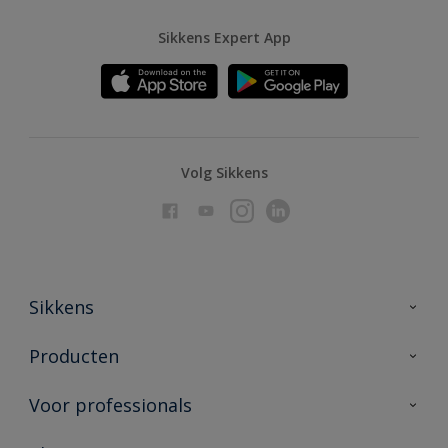
Sikkens Expert App
Volg Sikkens
Sikkens
Over Sikkens
Producten
AkzoNobel
Producten voor binnen
Voor professionals
Duurzaamheid
Producten voor buiten
Veelgestelde vragen
Advies & service