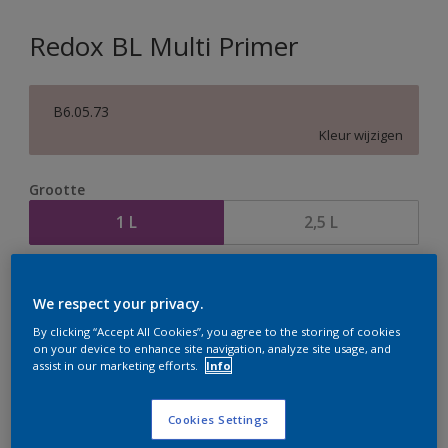
Redox BL Multi Primer
B6.05.73
Kleur wijzigen
Grootte
1 L
2,5 L
Aantal
Verfcalculator
We respect your privacy.
Bereken
By clicking “Accept All Cookies”, you agree to the storing of cookies
on your device to enhance site navigation, analyze site usage, and
assist in our marketing efforts.
Info
Op dit moment is het niet mogelijk dit product online
te bestellen. Houd de website in de gaten, we werken
Cookies Settings
er hard aan om de voorraad aan te vullen.