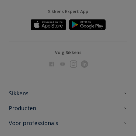
Sikkens Expert App
Volg Sikkens
Sikkens
Over Sikkens
Producten
AkzoNobel
Producten voor binnen
Voor professionals
Duurzaamheid
Producten voor buiten
Veelgestelde vragen
Advies & service