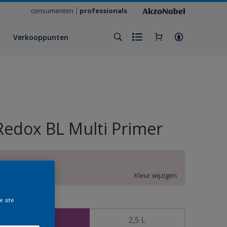
consumenten
professionals
Verkooppunten
Redox BL Multi Primer
BN.01.84
Kleur wijzigen
e site
rootte
1 L
2,5 L