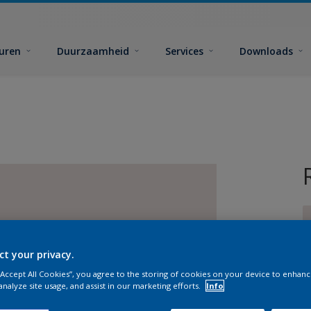
euren
Duurzaamheid
Services
Downloads
ct your privacy.
 “Accept All Cookies”, you agree to the storing of cookies on your device to enhanc
G
analyze site usage, and assist in our marketing efforts.
Info