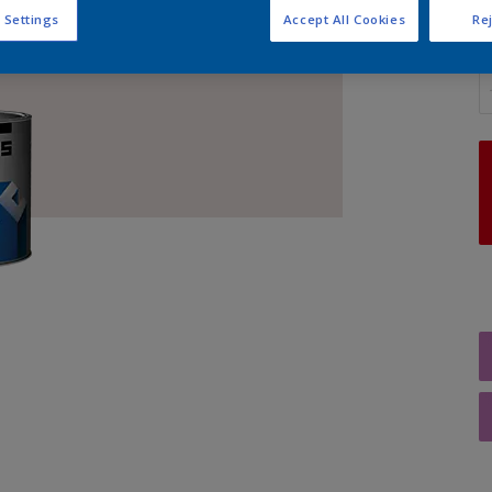
 Settings
Accept All Cookies
Rej
A