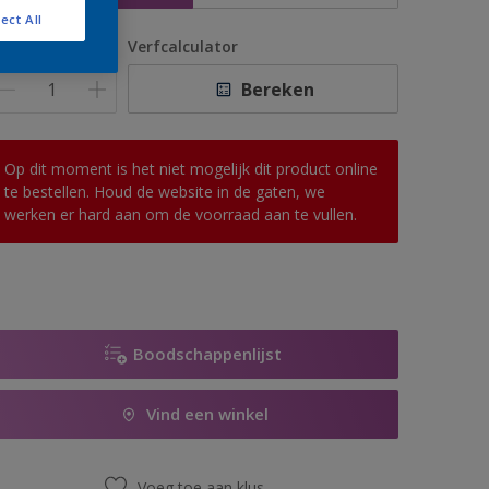
ect All
antal
Verfcalculator
Bereken
Op dit moment is het niet mogelijk dit product online
te bestellen. Houd de website in de gaten, we
werken er hard aan om de voorraad aan te vullen.
Boodschappenlijst
Vind een winkel
Voeg toe aan klus