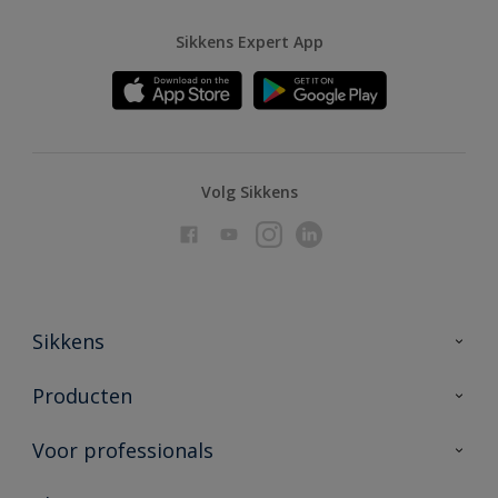
Sikkens Expert App
Volg Sikkens
Sikkens
Over Sikkens
Producten
AkzoNobel
Producten voor binnen
Voor professionals
Duurzaamheid
Producten voor buiten
Veelgestelde vragen
Advies & service