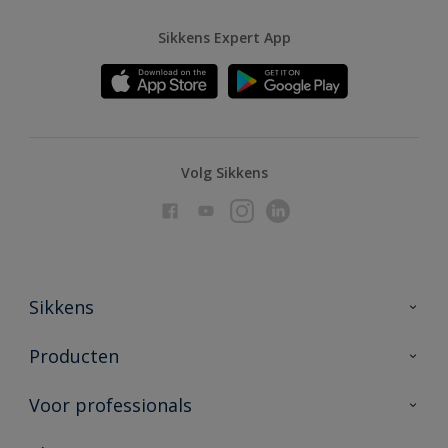
Sikkens Expert App
Volg Sikkens
Sikkens
Over Sikkens
Producten
AkzoNobel
Producten voor binnen
Voor professionals
Duurzaamheid
Producten voor buiten
Veelgestelde vragen
Advies & service