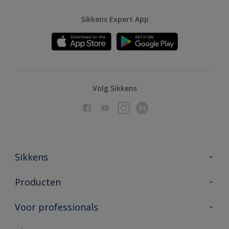
Sikkens Expert App
Volg Sikkens
Sikkens
Over Sikkens
Producten
AkzoNobel
Producten voor binnen
Voor professionals
Duurzaamheid
Producten voor buiten
Veelgestelde vragen
Advies & service