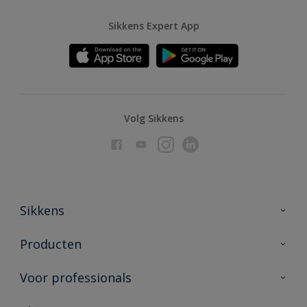
Sikkens Expert App
Volg Sikkens
Sikkens
Over Sikkens
Producten
AkzoNobel
Producten voor binnen
Voor professionals
Duurzaamheid
Producten voor buiten
Veelgestelde vragen
Advies & service