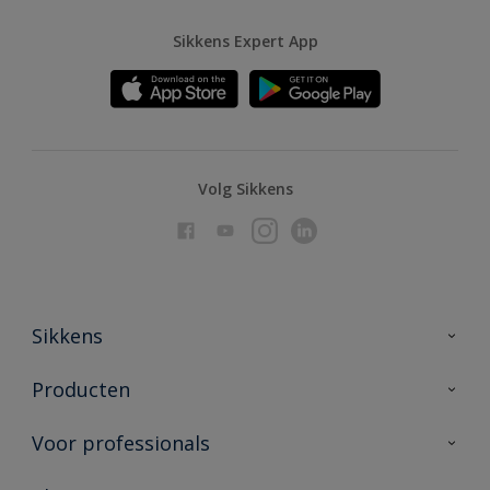
Sikkens Expert App
Volg Sikkens
Sikkens
Over Sikkens
Producten
AkzoNobel
Producten voor binnen
Voor professionals
Duurzaamheid
Producten voor buiten
Veelgestelde vragen
Advies & service