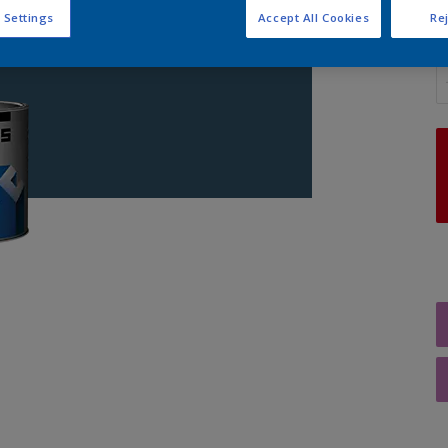
 Settings
Accept All Cookies
Rej
A