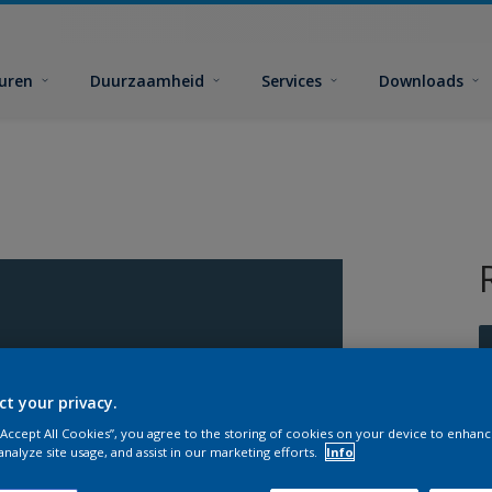
euren
Duurzaamheid
Services
Downloads
ct your privacy.
 “Accept All Cookies”, you agree to the storing of cookies on your device to enhanc
G
analyze site usage, and assist in our marketing efforts.
Info