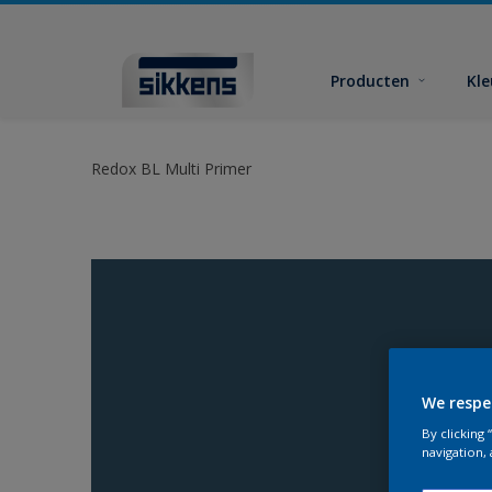
Producten
Kl
Redox BL Multi Primer
We respe
By clicking
navigation, 