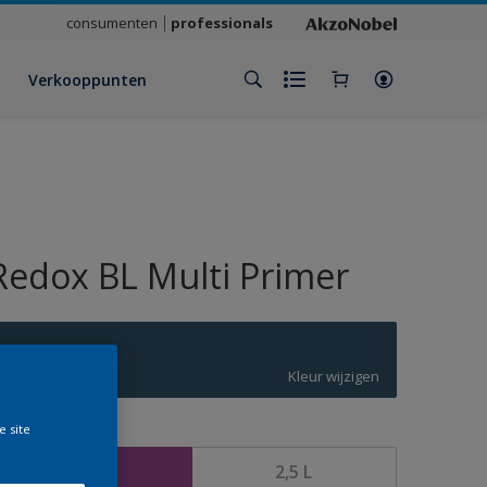
consumenten
professionals
Verkooppunten
Redox BL Multi Primer
S7.27.25
Kleur wijzigen
e site
rootte
1 L
2,5 L