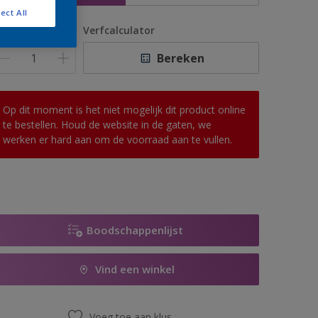
ect All
antal
Verfcalculator
Bereken
Op dit moment is het niet mogelijk dit product online
te bestellen. Houd de website in de gaten, we
werken er hard aan om de voorraad aan te vullen.
Boodschappenlijst
Vind een winkel
Voeg toe aan klus