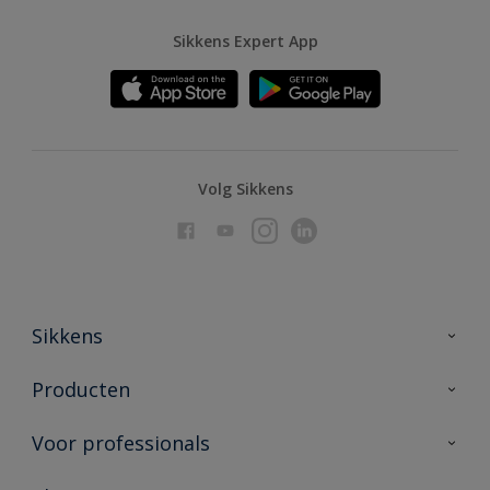
Sikkens Expert App
Volg Sikkens
Sikkens
Over Sikkens
Producten
AkzoNobel
Producten voor binnen
Voor professionals
Duurzaamheid
Producten voor buiten
Veelgestelde vragen
Advies & service