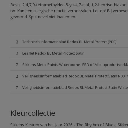
Bevat 2,4,7,9-tetramethyldec-5-yn-4,7-diol, 1,2-benzisothiazool
on. Kan een allergische reactie veroorzaken. Let op! Bij vernev
gevormd. Spuitnevel niet inademen.
Technisch Informatieblad Redox BL Metal Protect (PDF)
Leaflet Redox BL Metal Protect Satin
Sikkens Metal Paints Waterborne- EPD of Milieuproductverkl
Veiligheidsinformatieblad Redox BL Metal Protect Satin N00 
Veiligheidsinformatieblad Redox BL Metal Protect Satin Whit
Kleurcollectie
Sikkens Kleuren van het Jaar 2026 - The Rhythm of Blues, Sikk