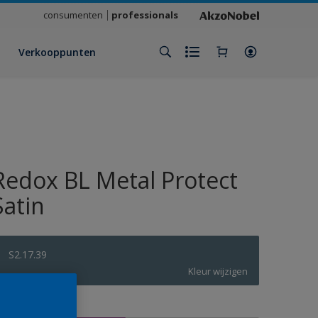
consumenten
professionals
Verkooppunten
Redox BL Metal Protect
Satin
S2.17.39
Kleur wijzigen
rootte