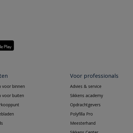
ten
Voor professionals
 voor binnen
Advies & service
 voor buiten
Sikkens academy
erkooppunt
Opdrachtgevers
ebladen
Polyfilla Pro
ds
Meesterhand
Sikkens Center