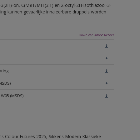
-3(2H)-on, C(M)IT/MIT(3:1) en 2-octyl-2H-isothiazool-3-
eling kunnen gevaarlijke inhaleerbare druppels worden
Download Adobe Reader
aring
(MSDS)
e W05 (MSDS)
ens Colour Futures 2025, Sikkens Modern Klassieke