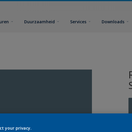
euren
Duurzaamheid
Services
Downloads
ct your privacy.
G