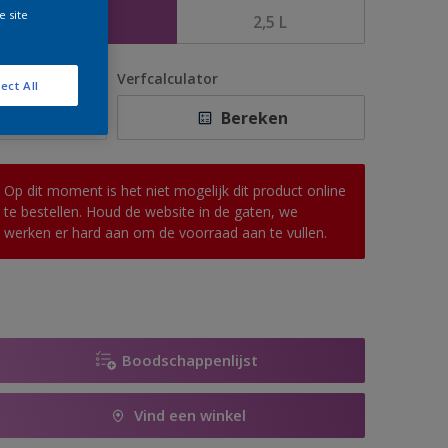
e site
1 L
2,5 L
antal
Verfcalculator
ect All
Bereken
Op dit moment is het niet mogelijk dit product online
te bestellen. Houd de website in de gaten, we
werken er hard aan om de voorraad aan te vullen.
Boodschappenlijst
Vind een winkel