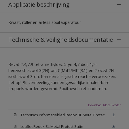
Applicatie beschrijving
Kwast, roller en airless spuitapparatuur
Technische & veiligheidsdocumentatie
Bevat 2,4,7,9-tetramethyldec-5-yn-4,7-diol, 1,2-
benzisothiazool-3(2H)-on, C(M)IT/MIT(3:1) en 2-octyl-2H-
isothiazool-3-on. Kan een allergische reactie veroorzaken.
Let op! Bij verneveling kunnen gevaarlijke inhaleerbare
druppels worden gevormd. Spuitnevel niet inademen.
Download Adobe Reader
Technisch Informatieblad Redox BL Metal Protect (PDF)
Leaflet Redox BL Metal Protect Satin