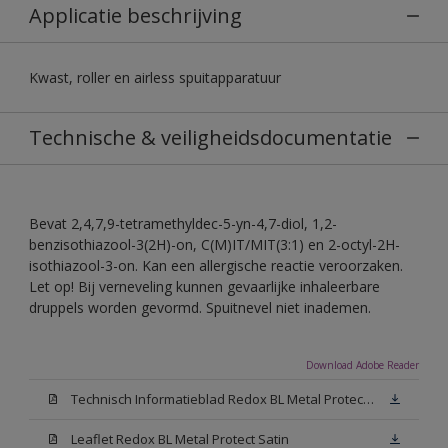
Applicatie beschrijving
Kwast, roller en airless spuitapparatuur
Technische & veiligheidsdocumentatie
Bevat 2,4,7,9-tetramethyldec-5-yn-4,7-diol, 1,2-
benzisothiazool-3(2H)-on, C(M)IT/MIT(3:1) en 2-octyl-2H-
isothiazool-3-on. Kan een allergische reactie veroorzaken.
Let op! Bij verneveling kunnen gevaarlijke inhaleerbare
druppels worden gevormd. Spuitnevel niet inademen.
Download Adobe Reader
Technisch Informatieblad Redox BL Metal Protect (PDF)
Leaflet Redox BL Metal Protect Satin